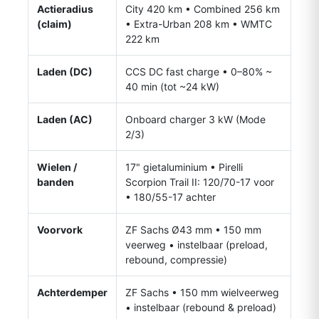
Actieradius
City 420 km • Combined 256 km
(claim)
• Extra-Urban 208 km • WMTC
222 km
Laden (DC)
CCS DC fast charge • 0–80% ~
40 min (tot ~24 kW)
Laden (AC)
Onboard charger 3 kW (Mode
2/3)
Wielen /
17" gietaluminium • Pirelli
banden
Scorpion Trail II: 120/70-17 voor
• 180/55-17 achter
Voorvork
ZF Sachs Ø43 mm • 150 mm
veerweg • instelbaar (preload,
rebound, compressie)
Achterdemper
ZF Sachs • 150 mm wielveerweg
• instelbaar (rebound & preload)