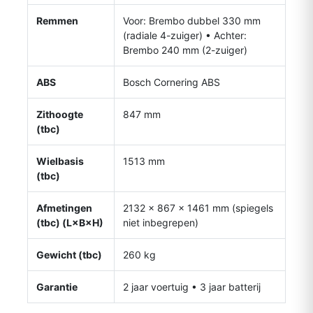
Remmen
Voor: Brembo dubbel 330 mm
(radiale 4-zuiger) • Achter:
Brembo 240 mm (2-zuiger)
ABS
Bosch Cornering ABS
Zithoogte
847 mm
(tbc)
Wielbasis
1513 mm
(tbc)
Afmetingen
2132 × 867 × 1461 mm (spiegels
(tbc) (L×B×H)
niet inbegrepen)
Gewicht (tbc)
260 kg
Garantie
2 jaar voertuig • 3 jaar batterij